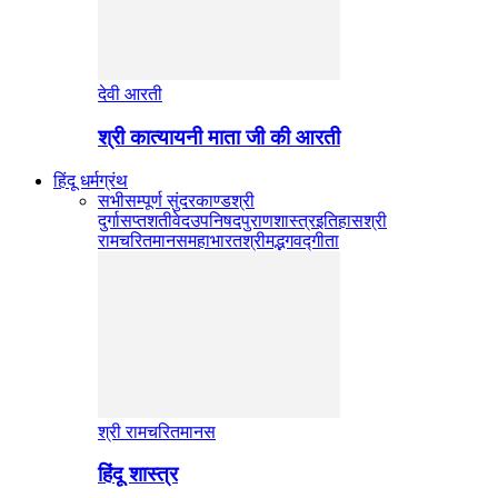
देवी आरती
श्री कात्यायनी माता जी की आरती
हिंदू धर्मग्रंथ
सभी
सम्पूर्ण सुंदरकाण्ड
श्री
दुर्गासप्तशती
वेद
उपनिषद
पुराण
शास्त्र
इतिहास
श्री
रामचरितमानस
महाभारत
श्रीमद्भगवद्गीता
श्री रामचरितमानस
हिंदू शास्त्र