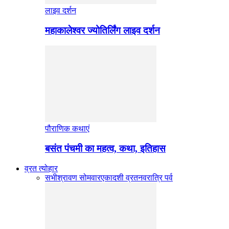
लाइव दर्शन
महाकालेश्वर ज्योतिर्लिंग लाइव दर्शन
पौराणिक कथाएं
बसंत पंचमी का महत्व, कथा, इतिहास
व्रत त्योहार
सभी
श्रावण सोमवार
एकादशी व्रत
नवरात्रि पर्व