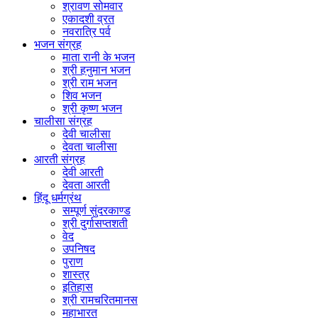
श्रावण सोमवार
एकादशी व्रत
नवरात्रि पर्व
भजन संग्रह
माता रानी के भजन
श्री हनुमान भजन
श्री राम भजन
शिव भजन
श्री कृष्ण भजन
चालीसा संग्रह
देवी चालीसा
देवता चालीसा
आरती संग्रह
देवी आरती
देवता आरती
हिंदू धर्मग्रंथ
सम्पूर्ण सुंदरकाण्ड
श्री दुर्गासप्तशती
वेद
उपनिषद
पुराण
शास्त्र
इतिहास
श्री रामचरितमानस
महाभारत