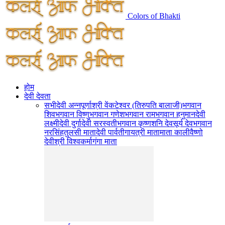
Colors of Bhakti
होम
देवी देवता
सभी
देवी अन्नपूर्णा
श्री वेंकटेश्वर (तिरुपति बालाजी)
भगवान
शिव
भगवान विष्णु
भगवान गणेश
भगवान राम
भगवान हनुमान
देवी
लक्ष्मी
देवी दुर्गा
देवी सरस्वती
भगवान कृष्ण
शनि देव
सूर्य देव
भगवान
नरसिंह
तुलसी माता
देवी पार्वती
गायत्री माता
माता काली
वैष्णो
देवी
श्री विश्वकर्मा
गंगा माता