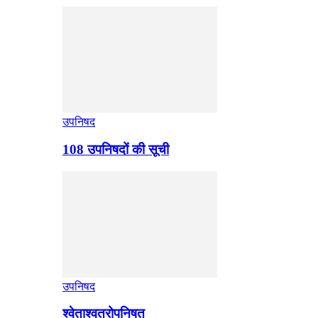
उपनिषद
108 उपनिषदों की सूची
उपनिषद
श्वेताश्वतरोपनिषत्